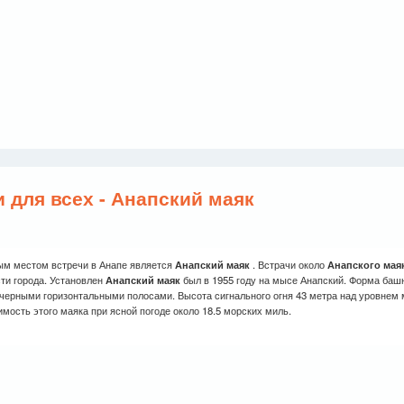
 для всех - Анапский маяк
м местом встречи в Анапе является
Анапский маяк
. Встрачи около
Анапского мая
сти города. Установлен
Анапский маяк
был в 1955 году на мысе Анапский. Форма баш
 черными горизонтальными полосами. Высота сигнального огня 43 метра над уровнем 
мость этого маяка при ясной погоде около 18.5 морских миль.