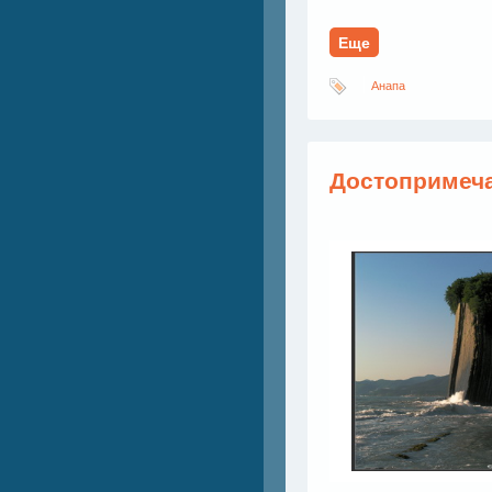
Еще
Анапа
Достопримеча