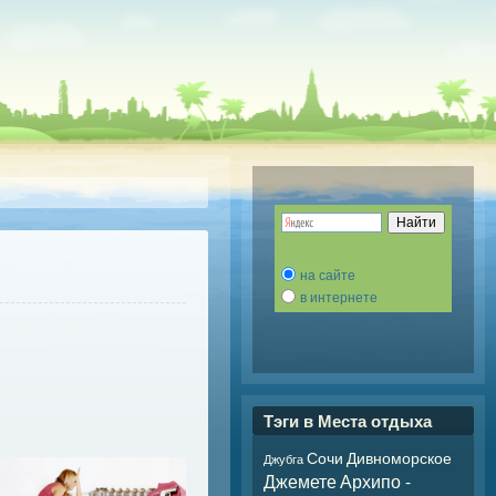
на сайте
в интернете
Тэги в Места отдыха
Сочи
Дивноморское
Джубга
Джемете
Архипо -