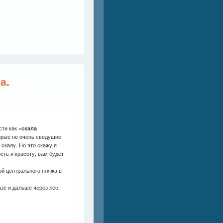
а.
ти как «
скала
торые не очень сведущие
 скалу. Но это скажу я
сть и красоту, вам будет
ой центрального пляжа в
зе и дальше через лес.