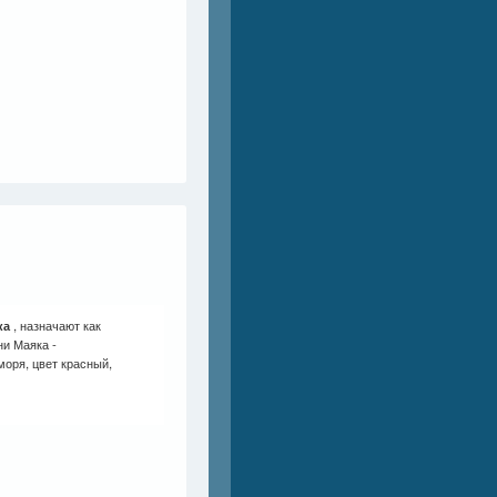
ка
, назначают как
ни Маяка -
моря, цвет красный,